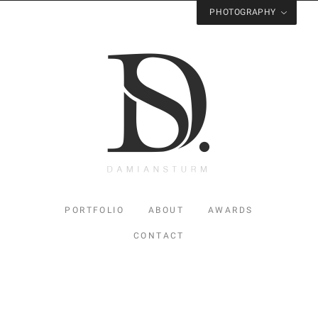
PHOTOGRAPHY
Visit
Studio Sturm
for Photography
PORTFOLIO
ABOUT
AWARDS
CONTACT